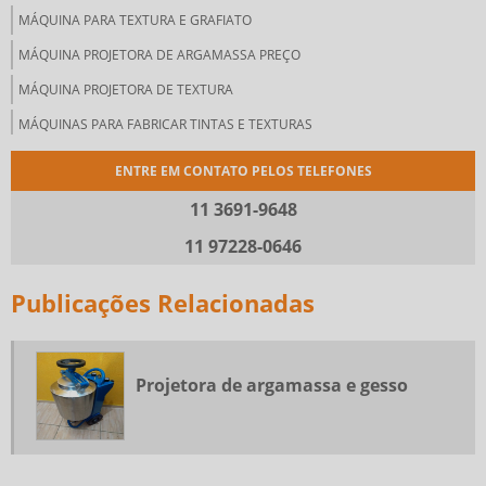
MÁQUINA PARA TEXTURA E GRAFIATO
MÁQUINA PROJETORA DE ARGAMASSA PREÇO
MÁQUINA PROJETORA DE TEXTURA
MÁQUINAS PARA FABRICAR TINTAS E TEXTURAS
MÁQUINAS PARA INDÚSTRIA DE TINTAS
ENTRE EM CONTATO PELOS TELEFONES
MÁQUINAS PARA TINTAS E TEXTURAS
11 3691-9648
MISTURADOR DE MASSA INDUSTRIAL
11 97228-0646
MISTURADOR DE TINTA
Publicações Relacionadas
MISTURADOR DE TINTA INDUSTRIAL
MISTURADOR E DISPERSOR
MISTURADOR INDUSTRIAL
Projetora de argamassa e gesso
MISTURADOR PARA MASSA CORRIDA
MISTURADOR VERTICAL
MISTURADOR VERTICAL PREÇO