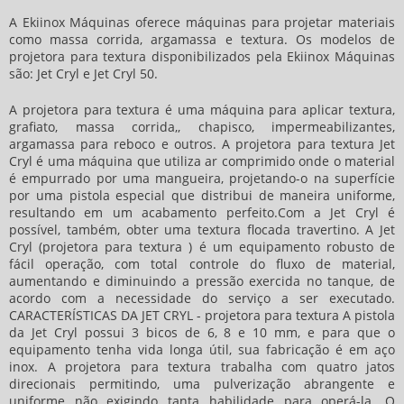
A Ekiinox Máquinas oferece máquinas para projetar materiais
como massa corrida, argamassa e textura. Os modelos de
projetora para textura
disponibilizados pela Ekiinox Máquinas
são: Jet Cryl e Jet Cryl 50.
A
projetora para textura
é uma máquina para aplicar textura,
grafiato, massa corrida,, chapisco, impermeabilizantes,
argamassa para reboco e outros. A
projetora para textura
Jet
Cryl é uma máquina que utiliza ar comprimido onde o material
é empurrado por uma mangueira, projetando-o na superfície
por uma pistola especial que distribui de maneira uniforme,
resultando em um acabamento perfeito.Com a Jet Cryl é
possível, também, obter uma textura flocada travertino. A Jet
Cryl (
projetora para textura
) é um equipamento robusto de
fácil operação, com total controle do fluxo de material,
aumentando e diminuindo a pressão exercida no tanque, de
acordo com a necessidade do serviço a ser executado.
CARACTERÍSTICAS DA JET CRYL -
projetora para textura
A pistola
da Jet Cryl possui 3 bicos de 6, 8 e 10 mm, e para que o
equipamento tenha vida longa útil, sua fabricação é em aço
inox. A
projetora para textura
trabalha com quatro jatos
direcionais permitindo, uma pulverização abrangente e
uniforme não exigindo tanta habilidade para operá-la. O