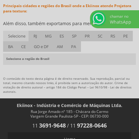
Principais cidades e regiões do Brasil onde a Ekiinox atende Projetora
MISTURADORES E AGITADORES INDUSTRIAIS
para textura:
PROJETOR DE ARGAMASSA
chamar no
WhatsApp
Além disso, também exportamos para merco sul.
PROJETOR DE ARGAMASSA PREÇO
PROJETORA DE ARGAMASSA E GESSO
Selecione
RJ
MG
ES
SP
PR
SC
RS
PE
PROJETORA PARA TEXTURA
BA
CE
GO e DF
AM
PA
TANQUE MISTURADOR
Selecione a região do Brasil
TANQUE MISTURADOR AGITADOR
TANQUES MISTURADORES INDUSTRIAIS
O conteúdo do texto desta página é de direito reservado. Sua reprodução, parcial ou
total, mesmo citando nossos links, é proibida sem a autorização do autor. Crime de
violação de direito autoral – artigo 184 do Código Penal –
Lei 9610/98 - Lei de direitos
autorais
.
Ekiinox - Indústria e Comércio de Máquinas Ltda.
Rua Jorge Amado nº 185 - Chácara do Carmo
Vargem Grande Paulista-SP - CEP: 06730-000
3691-9648
97228-0646
11
/
11