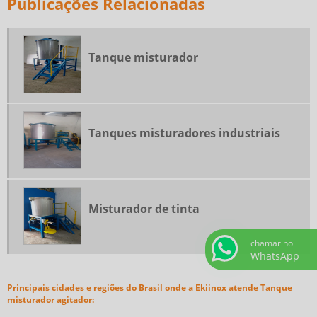
Publicações Relacionadas
MISTURADOR DE TINTA INDUSTRIAL
MISTURADOR E DISPERSOR
MISTURADOR INDUSTRIAL
Tanque misturador
MISTURADOR PARA MASSA CORRIDA
MISTURADOR VERTICAL
MISTURADOR VERTICAL PREÇO
Tanques misturadores industriais
MISTURADORES E AGITADORES INDUSTRIAIS
PROJETOR DE ARGAMASSA
PROJETOR DE ARGAMASSA PREÇO
PROJETORA DE ARGAMASSA E GESSO
Misturador de tinta
PROJETORA PARA TEXTURA
chamar no
TANQUE MISTURADOR
WhatsApp
TANQUE MISTURADOR AGITADOR
Principais cidades e regiões do Brasil onde a Ekiinox atende Tanque
TANQUES MISTURADORES INDUSTRIAIS
misturador agitador: