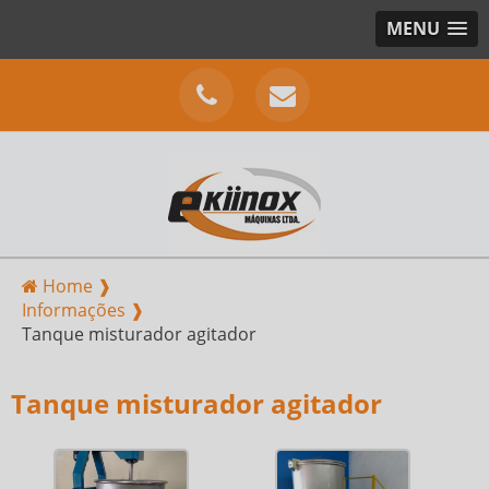
MENU
Home ❱
Informações ❱
Tanque misturador agitador
Tanque misturador agitador