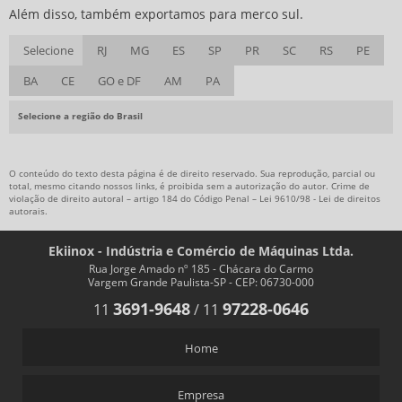
Além disso, também exportamos para merco sul.
Selecione
RJ
MG
ES
SP
PR
SC
RS
PE
BA
CE
GO e DF
AM
PA
Selecione a região do Brasil
O conteúdo do texto desta página é de direito reservado. Sua reprodução, parcial ou
total, mesmo citando nossos links, é proibida sem a autorização do autor. Crime de
violação de direito autoral – artigo 184 do Código Penal –
Lei 9610/98 - Lei de direitos
autorais
.
Ekiinox - Indústria e Comércio de Máquinas Ltda.
Rua Jorge Amado nº 185 - Chácara do Carmo
Vargem Grande Paulista-SP - CEP: 06730-000
3691-9648
97228-0646
11
/
11
Home
Empresa