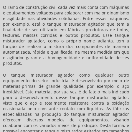
O ramo de construção civil cada vez mais conta com máquinas
e equipamentos voltados para colaborar com maior dinamismo
e agilidade nas atividades cotidianas. Entre essas máquinas,
por exemplo, está o
tanque misturador agitador
que tem a
finalidade de ser utilizado em fábricas produtoras de tintas,
texturas, massas corridas e outros produtos. Esse
tanque
misturador agitador
, como o próprio nome adianta, tem a
função de realizar a mistura dos componentes de maneira
automatizada, rápida e qualificada, na mesma medida em que
o agitador garante a homogeneidade e uniformidade desses
produtos.
O
tanque misturador agitador
como qualquer outro
equipamento do setor industrial é desenvolvido por meio de
matérias-primas de grande qualidade, por exemplo, o aço
inoxidável. Este material, por sua vez, é de fato o mais indicado
para o desenvolvimento desse
tanque misturador agitador
,
visto que o aço é totalmente resistente contra a oxidação
ocasionada pelo constante contato com líquidos. As fábricas
especializadas na produção do
tanque misturador agitador
oferecem diversos modelos de equipamentos, visando
colaborar com os variados meios de produção. Desta forma, é
possível encontrar o
tanque misturador agitador
em tamanhos